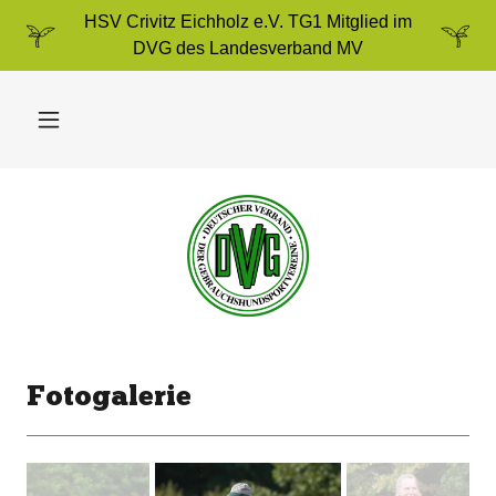
HSV Crivitz Eichholz e.V. TG1 Mitglied im
DVG des Landesverband MV
Fotogalerie